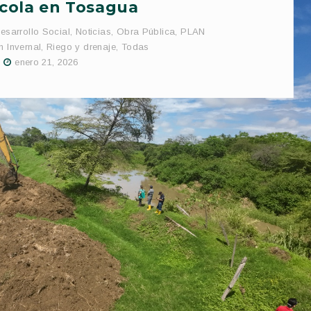
ícola en Tosagua
esarrollo Social
,
Noticias
,
Obra Pública
,
PLAN
n Invernal
,
Riego y drenaje
,
Todas
enero 21, 2026