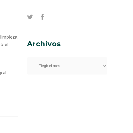
 limpieza
Archivos
có el
gral