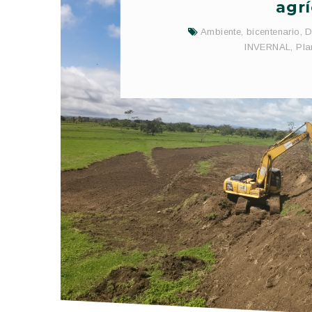
agr
Ambiente
,
bicentenario
,
D
INVERNAL
,
Pla