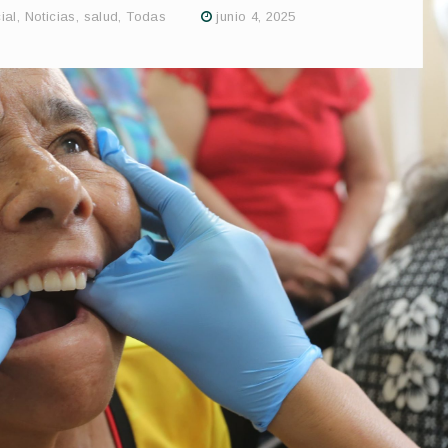
ial
,
Noticias
,
salud
,
Todas
junio 4, 2025