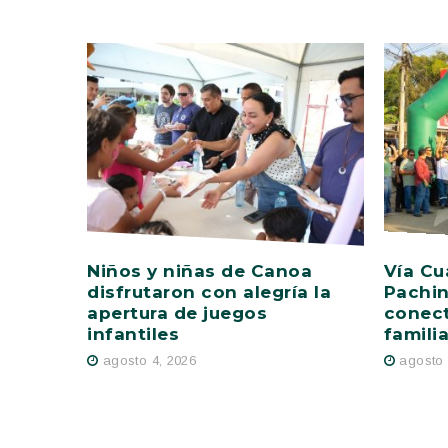
Niños y niñas de Canoa
Vía Cu
disfrutaron con alegría la
Pachin
apertura de juegos
conect
infantiles
famili
agosto 4, 2026
agosto 