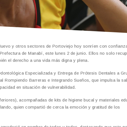
uevo y otros sectores de Portoviejo hoy sonríen con confianz
 Prefectura de Manabí, este lunes 2 de junio. Ellos no solo recup
ién el derecho a una vida más digna y plena.
dontológica Especializada y Entrega de Prótesis Dentales a Gr
cial Rompiendo Barreras e Integrando Sueños, que impulsa la sa
acidad en situación de vulnerabilidad.
nferiores), acompañadas de kits de higiene bucal y materiales ed
lando, quien compartió de cerca la emoción y gratitud de los
, agradeció en nombre de todos y todas, destacando que este g