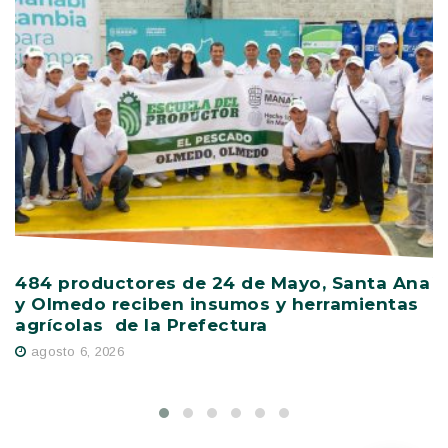
484 productores de 24 de Mayo, Santa Ana
V
y Olmedo reciben insumos y herramientas
C
agrícolas de la Prefectura
D
agosto 6, 2026