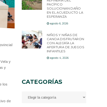
REFINERÍA DEL
PACÍFICO
SOLUCIONAN DAÑO
EN EL ACUEDUCTO LA
ESPERANZA
agosto 6, 2026
NIÑOS Y NIÑAS DE
CANOA DISFRUTARON
CON ALEGRÍA LA
ovincial
APERTURA DE JUEGOS
INFANTILES
agosto 4, 2026
 Vela y
as y
CATEGORÍAS
e los
tivo de