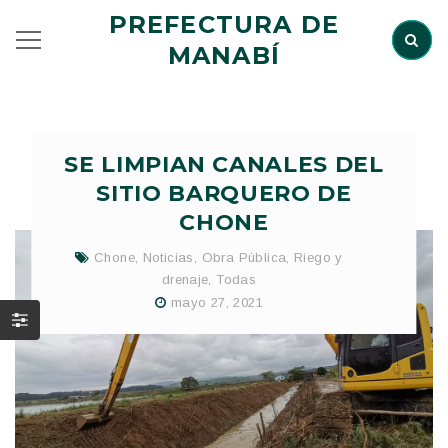
PREFECTURA DE
MANABÍ
SE LIMPIAN CANALES DEL
SITIO BARQUERO DE
CHONE
Chone
,
Noticias
,
Obra Pública
,
Riego y
drenaje
,
Todas
mayo 27, 2021