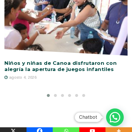
Niños y niñas de Canoa disfrutaron con
V
alegría la apertura de juegos infantiles
c
s
agosto 4, 2026
Chatbot