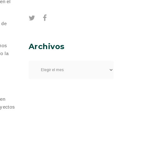
en el
 de
Archivos
emos
o la
yen
oyectos