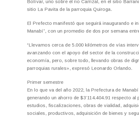
Bolívar, uno sobre el rio Carrizal, en el sitio Barr
sitio La Pavita de la parroquia Quiroga.
El Prefecto manifestó que seguirá inaugurando e i
Manabí”, con un promedio de dos por semana entreg
“Llevamos cerca de 5.000 kilómetros de vías inter
avanzando con el apoyo del sector de la construcci
economía, pero, sobre todo, llevando obras de dignid
parroquias rurales», expresó Leonardo Orlando.
Primer semestre
En lo que va del año 2022, la Prefectura de Manab
generando un ahorro de $3’114.404.91 respecto al 
estudios, fiscalizaciones, obras de vialidad, adquis
sociales, productivos, adquisición de bienes y segu