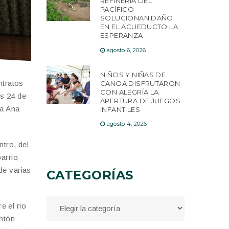
REFINERÍA DEL
PACÍFICO
SOLUCIONAN DAÑO
EN EL ACUEDUCTO LA
ESPERANZA
agosto 6, 2026
NIÑOS Y NIÑAS DE
ntratos
CANOA DISFRUTARON
CON ALEGRÍA LA
es 24 de
APERTURA DE JUEGOS
ta Ana
INFANTILES
agosto 4, 2026
ntro, del
arrio
de varias
CATEGORÍAS
e el rio
antón