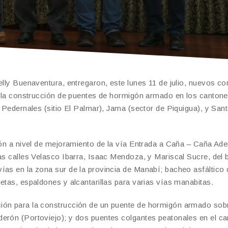
elly Buenaventura, entregaron, este lunes 11 de julio, nuevos co
ra la construcción de puentes de hormigón armado en los canton
, Pedernales (sitio El Palmar), Jama (sector de Piquigua), y San
ión a nivel de mejoramiento de la vía Entrada a Caña – Caña Ade
as calles Velasco Ibarra, Isaac Mendoza, y Mariscal Sucre, del b
ías en la zona sur de la provincia de Manabí; bacheo asfáltico 
etas, espaldones y alcantarillas para varias vías manabitas.
ión para la construcción de un puente de hormigón armado sobr
derón (Portoviejo); y dos puentes colgantes peatonales en el c