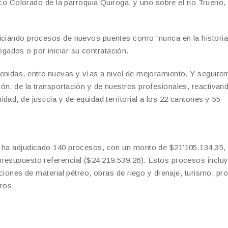
anco Colorado de la parroquia Quiroga, y uno sobre el rio Trueno, 
niciando procesos de nuevos puentes como “nunca en la historia
ados o por iniciar su contratación.
venidas, entre nuevas y vías a nivel de mejoramiento. Y seguir
ón, de la transportación y de nuestros profesionales, reactivand
ad, de justicia y de equidad territorial a los 22 cantones y 55
í ha adjudicado 140 procesos, con un monto de $21’105.134,35,
presupuesto referencial ($24’219.539,26). Estos procesos inclu
iciones de material pétreo, obras de riego y drenaje, turismo, pr
ros.