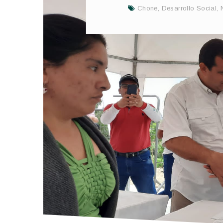
Chone
,
Desarrollo Social
,