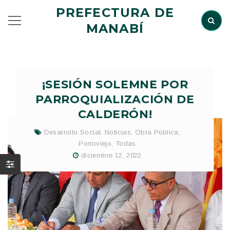
PREFECTURA DE
MANABÍ
¡SESIÓN SOLEMNE POR
PARROQUIALIZACIÓN DE
CALDERÓN!
Desarrollo Social
,
Noticias
,
Obra Pública
,
Portoviejo
,
Todas
diciembre 12, 2022