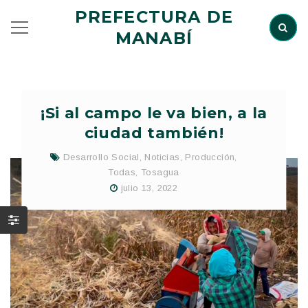
PREFECTURA DE
MANABÍ
¡Si al campo le va bien, a la
ciudad también!
Desarrollo Social
,
Noticias
,
Producción
,
Todas
,
Tosagua
julio 13, 2022