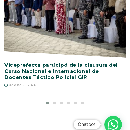
Viceprefecta participó de la clausura del I
P
Curso Nacional e Internacional de
s
Docentes Táctico Policial GIR
E
agosto 6, 2026
Chatbot