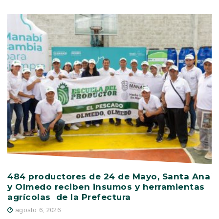
484 productores de 24 de Mayo, Santa Ana
V
y Olmedo reciben insumos y herramientas
C
agrícolas de la Prefectura
D
agosto 6, 2026