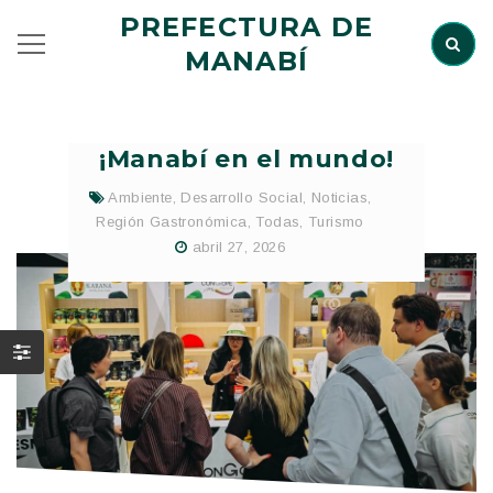
PREFECTURA DE
MANABÍ
¡Manabí en el mundo!
Ambiente
,
Desarrollo Social
,
Noticias
,
Región Gastronómica
,
Todas
,
Turismo
abril 27, 2026