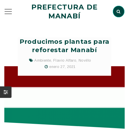
PREFECTURA DE
MANABÍ
Producimos plantas para
reforestar Manabí
Ambiente
,
Flavio Alfaro
,
Novillo
enero 27, 2021