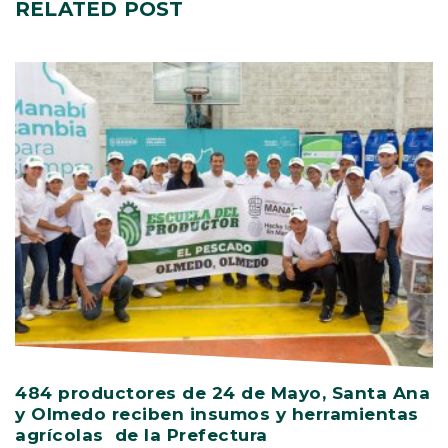
RELATED
POST
484 productores de 24 de Mayo, Santa Ana
V
y Olmedo reciben insumos y herramientas
C
agrícolas de la Prefectura
D