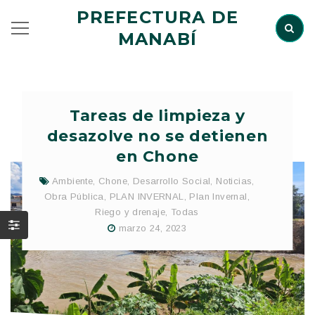
PREFECTURA DE
MANABÍ
Tareas de limpieza y
desazolve no se detienen
en Chone
Ambiente
,
Chone
,
Desarrollo Social
,
Noticias
,
Obra Pública
,
PLAN INVERNAL
,
Plan Invernal
,
Riego y drenaje
,
Todas
marzo 24, 2023