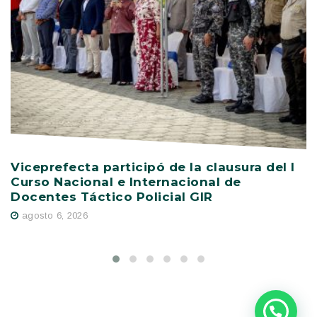
Viceprefecta participó de la clausura del I
P
Curso Nacional e Internacional de
s
Docentes Táctico Policial GIR
E
agosto 6, 2026