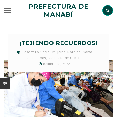
PREFECTURA DE
MANABÍ
¡TEJIENDO RECUERDOS!
Desarrollo Social
,
Mujeres
,
Noticias
,
Santa
ana
,
Todas
,
Violencia de Género
octubre 18, 2022