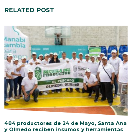
RELATED
POST
484 productores de 24 de Mayo, Santa Ana
V
y Olmedo reciben insumos y herramientas
C