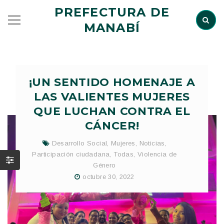
PREFECTURA DE
MANABÍ
¡UN SENTIDO HOMENAJE A
LAS VALIENTES MUJERES
QUE LUCHAN CONTRA EL
CÁNCER!
Desarrollo Social
,
Mujeres
,
Noticias
,
Participación ciudadana
,
Todas
,
Violencia de
Género
octubre 30, 2022