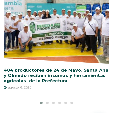
484 productores de 24 de Mayo, Santa Ana
V
y Olmedo reciben insumos y herramientas
C
agrícolas de la Prefectura
D
agosto 6, 2026