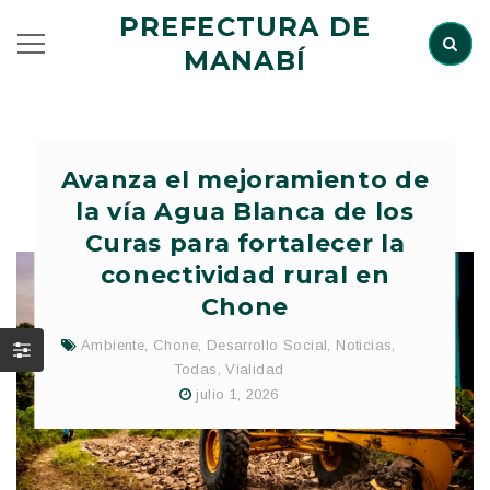
PREFECTURA DE
MANABÍ
Avanza el mejoramiento de
la vía Agua Blanca de los
Curas para fortalecer la
conectividad rural en
Chone
Ambiente
,
Chone
,
Desarrollo Social
,
Noticias
,
Todas
,
Vialidad
julio 1, 2026