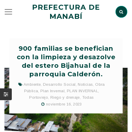
PREFECTURA DE
MANABÍ
900 familias se benefician
con la limpieza y desazolve
del estero Bijahual de la
parroquia Calderón.
Ambiente
,
Desarrollo Social
,
Noticias
,
Obra
Pública
,
Plan Invernal
,
PLAN INVERNAL
,
Portoviejo
,
Riego y drenaje
,
Todas
noviembre 16, 2023