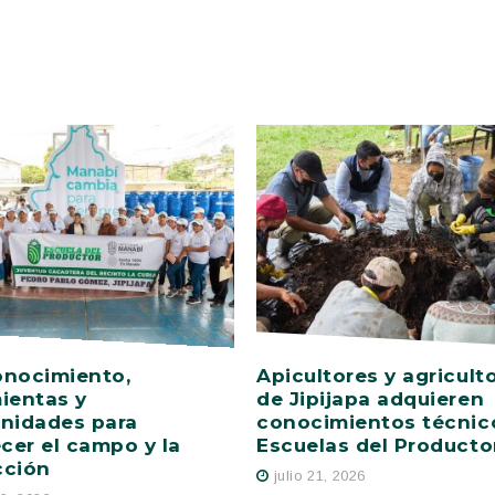
onocimiento,
Apicultores y agricult
ientas y
de Jipijapa adquieren
nidades para
conocimientos técnic
ecer el campo y la
Escuelas del Producto
cción
julio 21, 2026