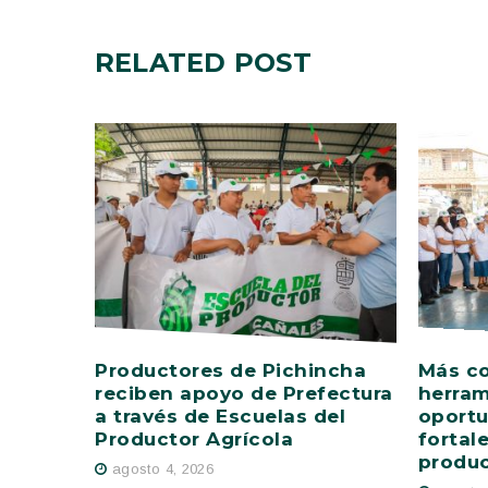
RELATED
POST
Productores de Pichincha
Más c
reciben apoyo de Prefectura
herram
a través de Escuelas del
oportu
Productor Agrícola
fortal
produ
agosto 4, 2026