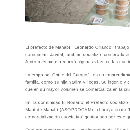
El prefecto de Manabí, Leonardo Orlando, trabajo 
comunidad Javital; también socializó con productor
Junto a técnicos recorrió algunas vías en las que 
La empresa “Chifle del Campo”, es un emprendimien
familia, como su hija Yadira Villegas. Su ingenio y 
que en su mayor volumen se comercializa en la ciu
En la comunidad El Rosario, el Prefecto socializ
Maní de Manabí (ASOPROCAM), el proyecto de “for
comercialización asociativa” gestionado por este gr
Este proyecto representa una inversión de 251 mil 7