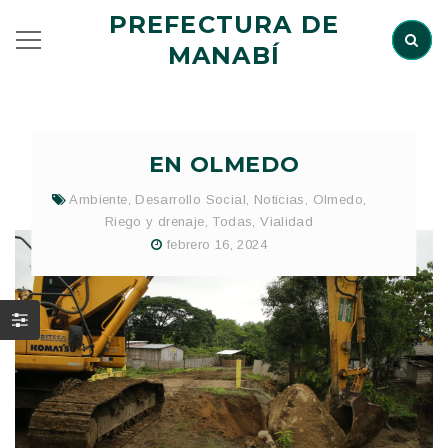
PREFECTURA DE
MANABÍ
EN OLMEDO
Ambiente
,
Desarrollo Social
,
Noticias
,
Olmedo
,
Riego y drenaje
,
Todas
,
Vialidad
febrero 16, 2024