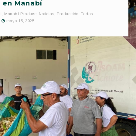
en Manabí
l
,
Manabí Produce
,
Noticias
,
Producción
,
Todas
mayo 15, 2025