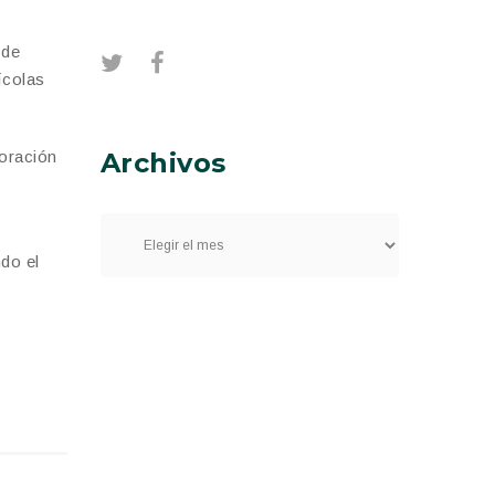
 de
ícolas
Archivos
boración
do el