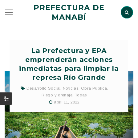
PREFECTURA DE
MANABÍ
La Prefectura y EPA
emprenderán acciones
inmediatas para limpiar la
represa Río Grande
Desarrollo Social
,
Noticias
,
Obra Pública
,
Riego y drenaje
,
Todas
abril 11, 2022