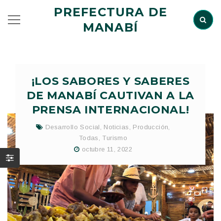
PREFECTURA DE
MANABÍ
¡LOS SABORES Y SABERES
DE MANABÍ CAUTIVAN A LA
PRENSA INTERNACIONAL!
Desarrollo Social
,
Noticias
,
Producción
,
Todas
,
Turismo
octubre 11, 2022