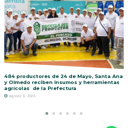
484 productores de 24 de Mayo, Santa Ana
V
y Olmedo reciben insumos y herramientas
C
agrícolas de la Prefectura
D
agosto 6, 2026