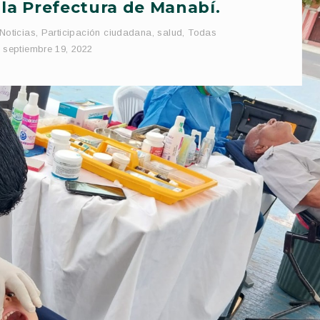
 la Prefectura de Manabí.
Noticias
,
Participación ciudadana
,
salud
,
Todas
septiembre 19, 2022