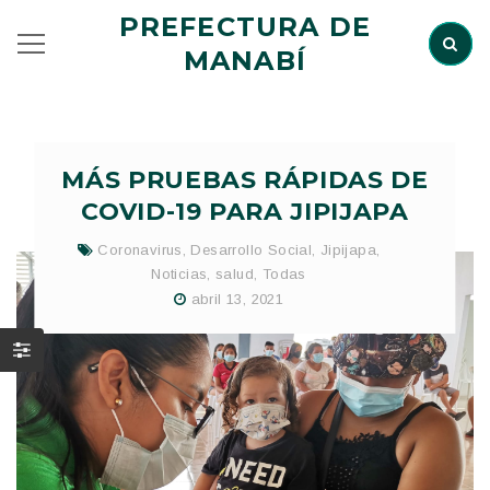
PREFECTURA DE
MANABÍ
MÁS PRUEBAS RÁPIDAS DE
COVID-19 PARA JIPIJAPA
Coronavirus
,
Desarrollo Social
,
Jipijapa
,
Noticias
,
salud
,
Todas
abril 13, 2021