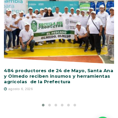
484 productores de 24 de Mayo, Santa Ana
V
y Olmedo reciben insumos y herramientas
C
agrícolas de la Prefectura
D
agosto 6, 2026