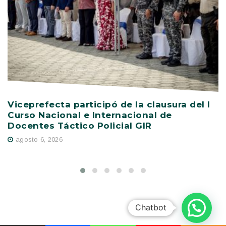
Viceprefecta participó de la clausura del I
P
Curso Nacional e Internacional de
s
Docentes Táctico Policial GIR
E
agosto 6, 2026
Chatbot