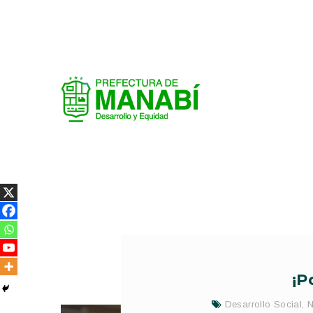
¡P
Desarrollo Social
,
N