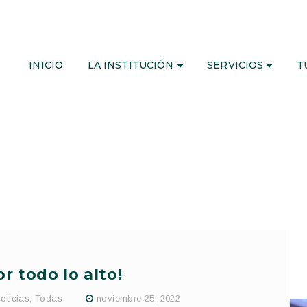
INICIO
LA INSTITUCIÓN
SERVICIOS
T
or todo lo alto!
oticias
,
Todas
noviembre 25, 2022