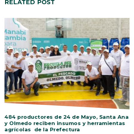
RELATED
POST
484 productores de 24 de Mayo, Santa Ana
V
y Olmedo reciben insumos y herramientas
C
agrícolas de la Prefectura
D