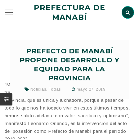
PREFECTURA DE
MANABÍ
PREFECTO DE MANABÍ
PROPONE DESARROLLO Y
EQUIDAD PARA LA
PROVINCIA
“Manabí de mi alma, vamos a tejer juntos la
Noticias
,
Todas
mayo 27, 2019
transformación más grande de la historia de nuestra
provincia, que es única y luchadora, porque a pesar de
todo lo que nos ha tocado vivir en estos últimos tiempos,
hemos salido adelante con valor, sacrificio y optimismo”,
manifestó Leonardo Orlando, en la intervención del acto
de posesión como Prefecto de Manabí para el período
2019-2023