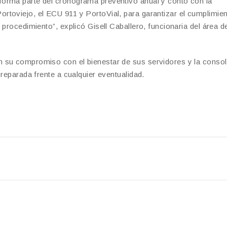
orma parte del cronograma preventivo anual y contó con la
rtoviejo, el ECU 911 y PortoVial, para garantizar el cumplimie
 procedimiento”, explicó Gisell Caballero, funcionaria del área d
 su compromiso con el bienestar de sus servidores y la consol
preparada frente a cualquier eventualidad.