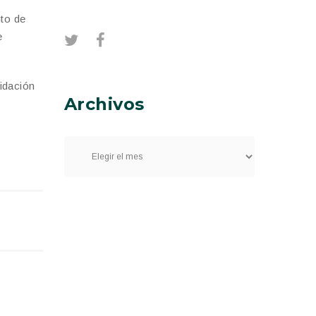
nto de
e
idación
Archivos