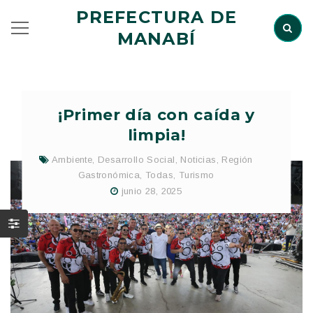
PREFECTURA DE
MANABÍ
¡Primer día con caída y
limpia!
Ambiente
,
Desarrollo Social
,
Noticias
,
Región
Gastronómica
,
Todas
,
Turismo
junio 28, 2025