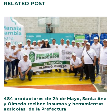
RELATED
POST
484 productores de 24 de Mayo, Santa Ana
V
y Olmedo reciben insumos y herramientas
C
agrícolas de la Prefectura
D