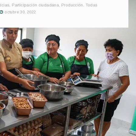
icias
,
Participación ciudadana
,
Producción
,
Todas
octubre 30, 2022