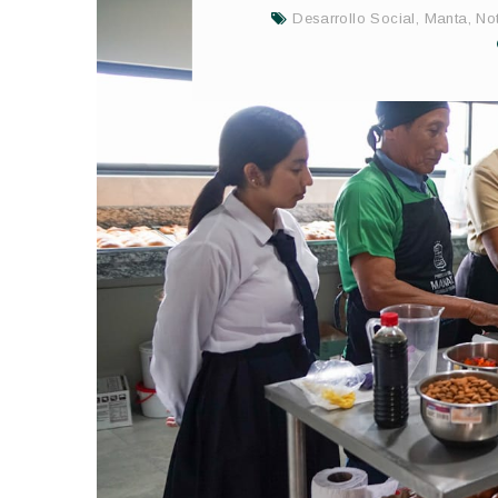
Desarrollo Social
,
Manta
,
Not