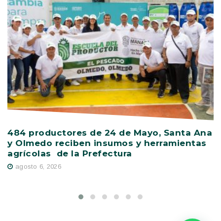
484 productores de 24 de Mayo, Santa Ana
V
y Olmedo reciben insumos y herramientas
C
agrícolas de la Prefectura
D
agosto 6, 2026