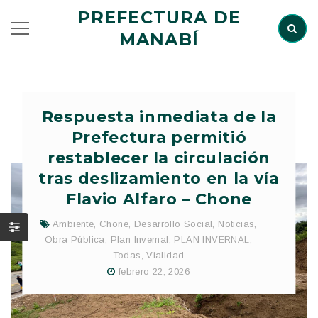
PREFECTURA DE
MANABÍ
Respuesta inmediata de la
Prefectura permitió
restablecer la circulación
tras deslizamiento en la vía
Flavio Alfaro – Chone
Ambiente
,
Chone
,
Desarrollo Social
,
Noticias
,
Obra Pública
,
Plan Invernal
,
PLAN INVERNAL
,
Todas
,
Vialidad
febrero 22, 2026