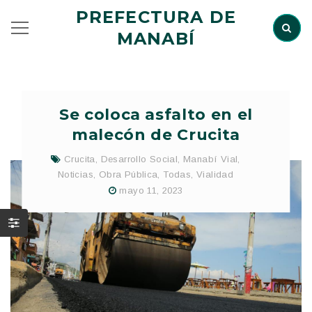
PREFECTURA DE
MANABÍ
Se coloca asfalto en el
malecón de Crucita
Crucita
,
Desarrollo Social
,
Manabí Vial
,
Noticias
,
Obra Pública
,
Todas
,
Vialidad
mayo 11, 2023