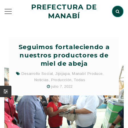
PREFECTURA DE
MANABÍ
Seguimos fortaleciendo a
nuestros productores de
miel de abeja
Desarrollo Social
,
Jipijapa
,
Manabí Produce
,
Noticias
,
Producción
,
Todas
julio 7, 2022