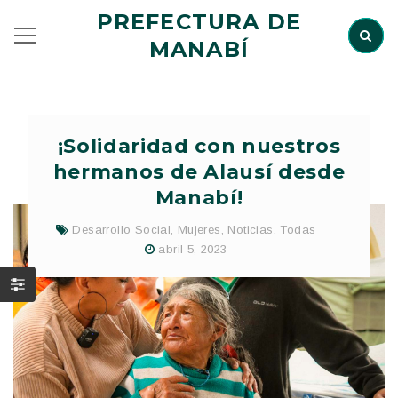
PREFECTURA DE
MANABÍ
¡Solidaridad con nuestros
hermanos de Alausí desde
Manabí!
Desarrollo Social
,
Mujeres
,
Noticias
,
Todas
abril 5, 2023