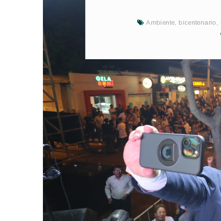
Ambiente
,
bicentenario
,