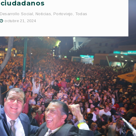
ciudadanos
Desarrollo Social
,
Noticias
,
Portoviejo
,
Todas
octubre 21, 2024