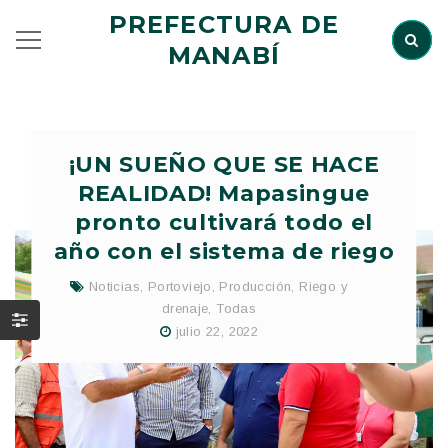
PREFECTURA DE
MANABÍ
¡UN SUEÑO QUE SE HACE
REALIDAD! Mapasingue
pronto cultivará todo el
año con el sistema de riego
Noticias
,
Portoviejo
,
Producción
,
Riego y
drenaje
,
Todas
julio 22, 2022