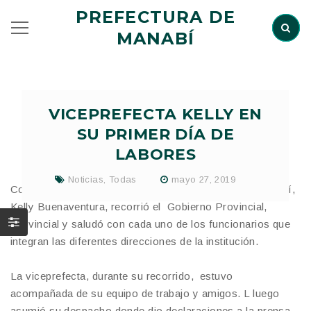
PREFECTURA DE
MANABÍ
VICEPREFECTA KELLY EN
SU PRIMER DÍA DE
LABORES
Noticias
,
Todas
mayo 27, 2019
Con mensajes de paz y unidad, la viceprefecta de Manabí,
Kelly Buenaventura, recorrió el Gobierno Provincial,
Provincial y saludó con cada uno de los funcionarios que
integran las diferentes direcciones de la institución.
La viceprefecta, durante su recorrido, estuvo
acompañada de su equipo de trabajo y amigos. L luego
asumió su despacho donde dio declaraciones a la prensa,