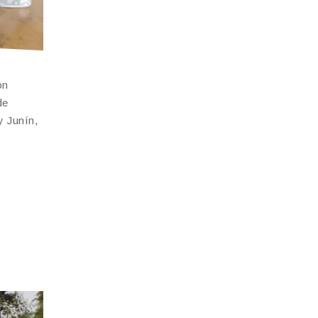
ón
de
y Junín,