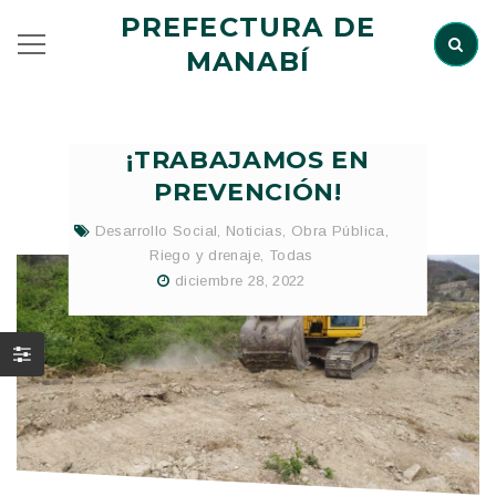
PREFECTURA DE
MANABÍ
¡TRABAJAMOS EN
PREVENCIÓN!
Desarrollo Social
,
Noticias
,
Obra Pública
,
Riego y drenaje
,
Todas
diciembre 28, 2022