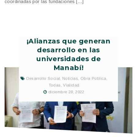
coordinadas por las fundaciones […]
¡Alianzas que generan
desarrollo en las
universidades de
Manabí!
Desarrollo Social
,
Noticias
,
Obra Pública
,
Todas
,
Vialidad
diciembre 28, 2022