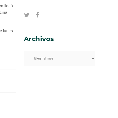
n llegó
cina
de lunes
Archivos