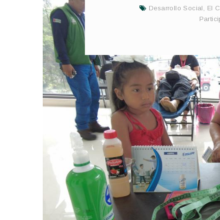
Desarrollo Social
,
El 
Partic