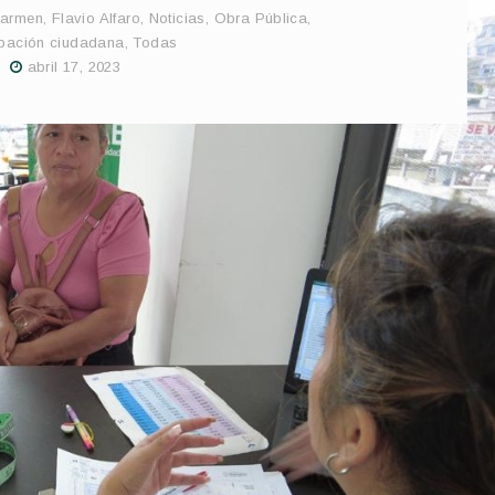
Carmen
,
Flavio Alfaro
,
Noticias
,
Obra Pública
,
ipación ciudadana
,
Todas
abril 17, 2023