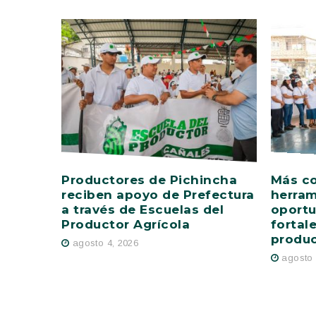
Productores de Pichincha
Más c
reciben apoyo de Prefectura
herram
a través de Escuelas del
oportu
Productor Agrícola
fortal
produ
agosto 4, 2026
agosto 