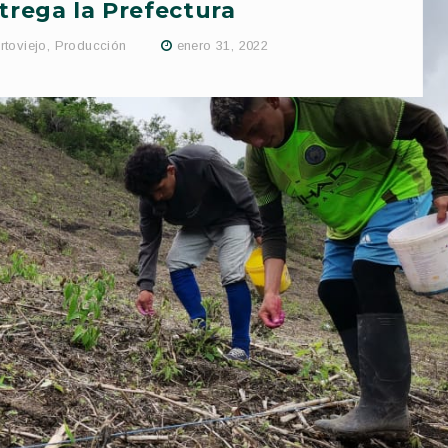
trega la Prefectura
rtoviejo
,
Producción
enero 31, 2022