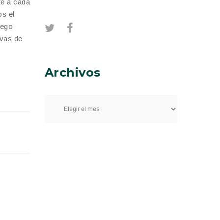
te a cada
os el
iego
ivas de
Archivos