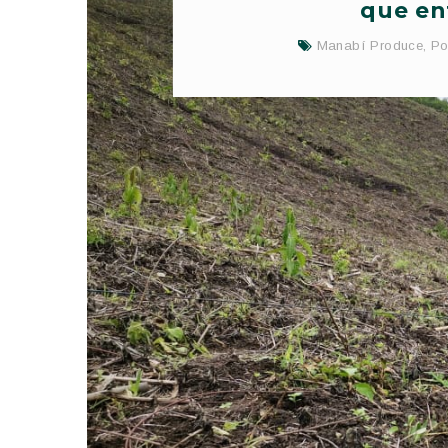
que en
Manabí Produce
,
Po