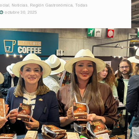
ocial
,
Noticias
,
Región Gastronómica
,
Todas
octubre 30, 2025