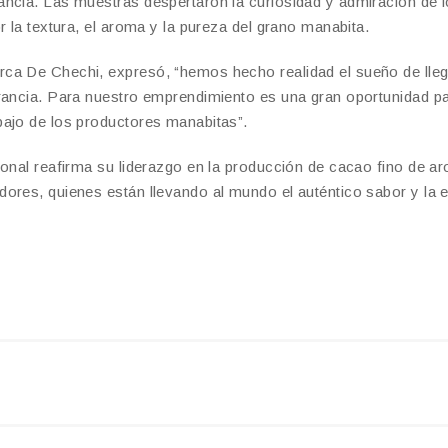
ancia. Las muestras despertaron la curiosidad y admiración de 
r la textura, el aroma y la pureza del grano manabita.
ca De Chechi, expresó, “hemos hecho realidad el sueño de lleg
Francia. Para nuestro emprendimiento es una gran oportunidad p
bajo de los productores manabitas”.
ional reafirma su liderazgo en la producción de cacao fino de a
ores, quienes están llevando al mundo el auténtico sabor y la 