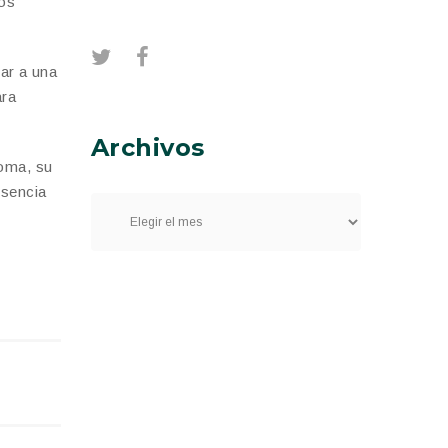
los
ar a una
ara
Archivos
roma, su
esencia