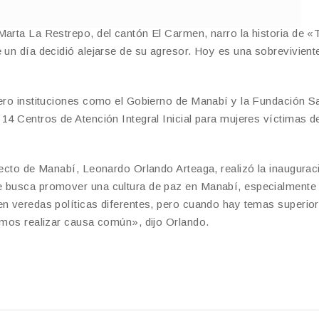
Marta La Restrepo, del cantón El Carmen, narro la historia de «
 un día decidió alejarse de su agresor. Hoy es una sobrevivient
pero instituciones como el Gobierno de Manabí y la Fundación S
14 Centros de Atención Integral Inicial para mujeres víctimas d
efecto de Manabí, Leonardo Orlando Arteaga, realizó la inaugurac
e busca promover una cultura de paz en Manabí, especialmente 
en veredas políticas diferentes, pero cuando hay temas superio
bemos realizar causa común», dijo Orlando.