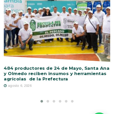
484 productores de 24 de Mayo, Santa Ana
V
y Olmedo reciben insumos y herramientas
C
agrícolas de la Prefectura
D
agosto 6, 2026