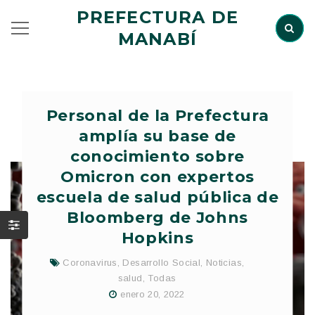
PREFECTURA DE
MANABÍ
Personal de la Prefectura
amplía su base de
conocimiento sobre
Omicron con expertos
escuela de salud pública de
Bloomberg de Johns
Hopkins
Coronavirus
,
Desarrollo Social
,
Noticias
,
salud
,
Todas
enero 20, 2022