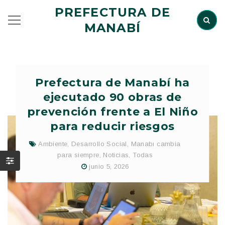
PREFECTURA DE
MANABÍ
Prefectura de Manabí ha
ejecutado 90 obras de
prevención frente a El Niño
para reducir riesgos
Ambiente
,
Desarrollo Social
,
Manabı cambia
para siempre
,
Noticias
,
Todas
junio 5, 2026