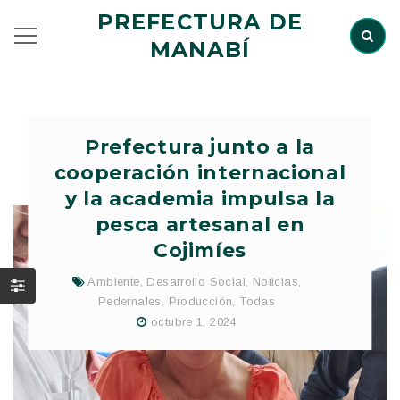
PREFECTURA DE
MANABÍ
Prefectura junto a la
cooperación internacional
y la academia impulsa la
pesca artesanal en
Cojimíes
Ambiente
,
Desarrollo Social
,
Noticias
,
Pedernales
,
Producción
,
Todas
octubre 1, 2024